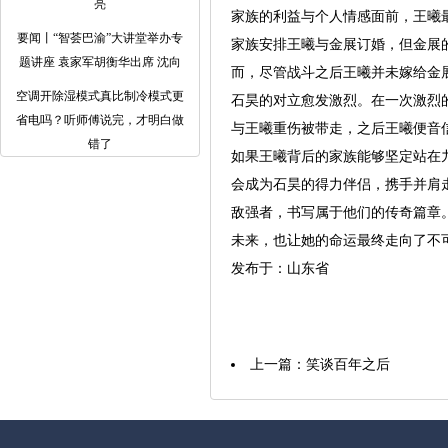
亮
家族的利益与个人情感面前，王曦
要闻丨“智荟巴渝”大讲堂举办专
家族安排王曦与金展订婚，但金展
题讲座 袁家军胡衡华出席 沈向
而，尽管战斗之后王曦并未嫁给金
空调开除湿模式真比制冷模式更
石昊的对立愈发激烈。在一次激烈
省电吗？听师傅说完，才明白做
与王曦重伤被带走，之后王曦便音
错了
如果王曦背后的家族能够坚定站在
会成为石昊的得力伴侣，携手并肩
敌强者，书写属于他们的传奇篇章
未来，也让她的命运最终走向了不
发布于：山东省
上一篇：
笑谈百年之后