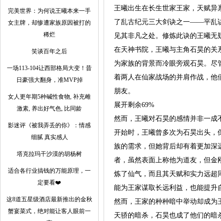
王曦出生在长生世家王家，天赋异
完美世界：为何说王曦本来一手
了乱古纪元三大剑诀之一——平乱
女主牌，却惨遭家族原因被打的
稀烂
见其非凡之处。修炼此诀的王曦无
在天神书院，王曦与主角石昊的关
笑谈百年之后
为家族的背景而冷眼旁观石昊。尽
一场113-104让西部格局大变！昔
着两人在仙家战场的并肩作战，他
日豪强大翻身，准MVP掉
朋友。
女人更年期5种碱性食物, 补充雌
展开剩余69%
激素, 养出好气色, 比同龄
然而，王曦对石昊的感情并非一成
影迷评《被我弄丢的你》：情感
开始时，王曦曾多次为石昊出头，
细腻 真实感人
族的需求，但她背后却有着更加深
塔克拉玛干沙漠的胡杨树
者，虽然表面上称他为道友，但金
适合各行业搞钱的万能原理，一
炼了仙气，而且其天赋和实力远超
定要看❤️
能为王家谋取长远利益，也能提升
这8道五星级酒店最新推出的金秋
然而，王家的种种暗中举动却成为
蟹宴菜式，绝对能让客人眼前一
天骄的暗杀，石昊也成了他们的暗