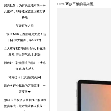
Ultra 两款平板的渲染图。
完美世界：为何说王曦本来一手
女主牌，却惨遭家族原因被打的
稀烂
笑谈百年之后
一场113-104让西部格局大变！昔
日豪强大翻身，准MVP掉
女人更年期5种碱性食物, 补充雌
激素, 养出好气色, 比同龄
影迷评《被我弄丢的你》：情感
细腻 真实感人
塔克拉玛干沙漠的胡杨树
适合各行业搞钱的万能原理，一
定要看❤️
这8道五星级酒店最新推出的金秋
蟹宴菜式，绝对能让客人眼前一