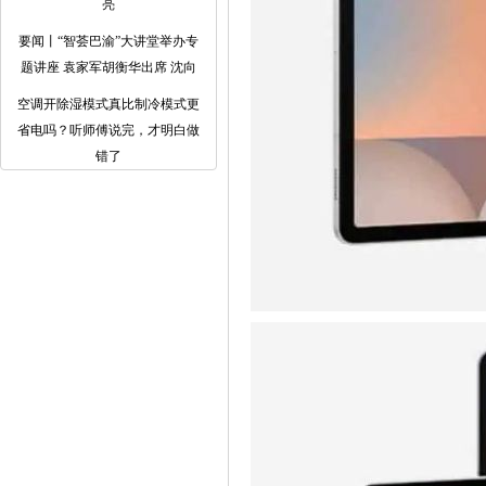
亮
要闻丨“智荟巴渝”大讲堂举办专
题讲座 袁家军胡衡华出席 沈向
空调开除湿模式真比制冷模式更
省电吗？听师傅说完，才明白做
错了