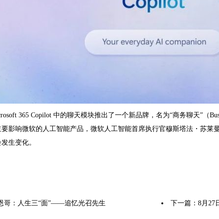
osoft 365 Copilot 中的聊天模块推出了一个新品牌，名为“商务聊天”（Busin
影响微软的人工智能产品，微软人工智能首席执行官穆斯塔法・苏莱曼（Mustafa
会发生变化。
恩哥：人生三“面”——追忆光召先生
下一篇：
8月27