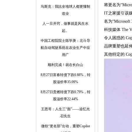
将更名为“Microso
马斯克：我比全地球人都更懂制
IT之家援引该媒体报
造业
名为“Microsoft 
人一旦开窍，做事就是风生水
科技媒体 The
起。
令人困惑的 Cop
中国工程院院士陈学庚：北斗导
品牌重塑也延伸到了单
航自动驾驶系统在农业生产中应
其他特定的 Copi
用广
顺利完成！就在长白山
8月27日富春转债下跌0.88%，转
股溢价率35.09%
8月27日贵燃转债下跌0.79%，转
股溢价率22.44%
王恩哥：人生三“面”——追忆光
召先生
微软“更名部”出动，重塑Copilot