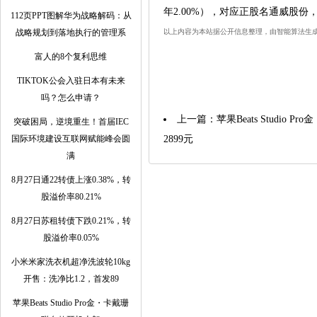
年2.00%），对应正股名通威股份，
112页PPT图解华为战略解码：从
战略规划到落地执行的管理系
以上内容为本站据公开信息整理，由智能算法生
富人的8个复利思维
TIKTOK公会入驻日本有未来
吗？怎么申请？
上一篇：
苹果Beats Studio
突破困局，逆境重生！首届IEC
国际环境建设互联网赋能峰会圆
2899元
满
8月27日通22转债上涨0.38%，转
股溢价率80.21%
8月27日苏租转债下跌0.21%，转
股溢价率0.05%
小米米家洗衣机超净洗波轮10kg
开售：洗净比1.2，首发89
苹果Beats Studio Pro金・卡戴珊